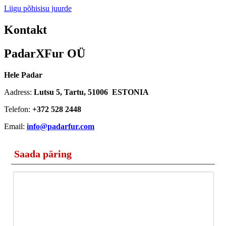
Liigu põhisisu juurde
Kontakt
PadarXFur OÜ
Hele Padar
Aadress:
Lutsu 5, Tartu, 51006 ESTONIA
Telefon:
+372 528 2448
Email:
info@padarfur.com
Saada päring